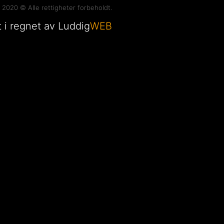
 2020 © Alle rettigheter forbeholdt.
t i regnet av Luddig
WEB