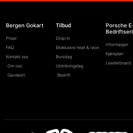
Skip
to
content
Bergen Gokart
Tilbud
Porsche E
Bedriftser
Priser
Drop-in
Informasjon
FAQ
Eksklusive heat & race
Kjøreplan
Kontakt oss
Bursdag
Leaderboard
Om oss
Utdrikningslag
Gavekort
Bedrift