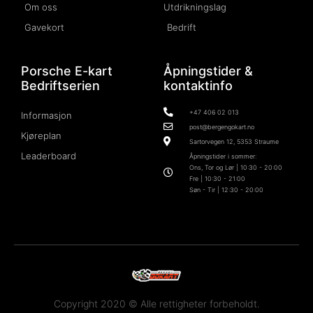
Om oss
Utdrikningslag
Gavekort
Bedrift
Porsche E-kart
Åpningstider &
Bedriftserien
kontaktinfo
+47 406 02 013
Informasjon
post@bergengokart.no
Kjøreplan
Sartorvegen 12, 5353 Straume
Leaderboard
Åpningstider i sommer:
Ons, Tor og Lør | 10:30 - 20:00
Fre | 10:30 - 21:00
Søn - Tir | 12:30 - 20:00
Copyright 2020 © Alle rettigheter forbeholdt.